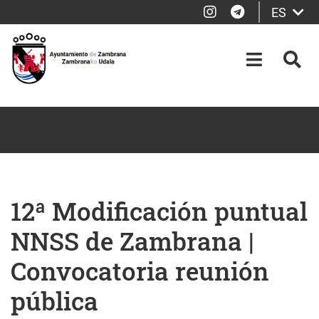
Instagram
Telegram
ES
Saltar al contenido principal
OPEN-M
BUS
12ª Modificación puntual
NNSS de Zambrana |
Convocatoria reunión
pública