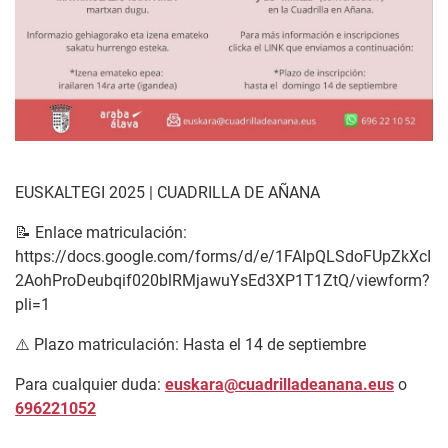
EUSKALTEGI 2025 | CUADRILLA DE AÑANA
📝 Enlace matriculación:
https://docs.google.com/forms/d/e/1FAIpQLSdoFUpZkXcI
2AohProDeubqif020blRMjawuYsEd3XP1T1ZtQ/viewform?
pli=1
⚠️ Plazo matriculación: Hasta el 14 de septiembre
Para cualquier duda:
euskara@cuadrilladeanana.eus
o
696221052