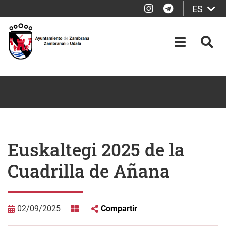
Instagram
Telegram
ES
Saltar al contenido principal
OPEN-M
BUS
Euskaltegi 2025 de la
Cuadrilla de Añana
02/09/2025
Compartir