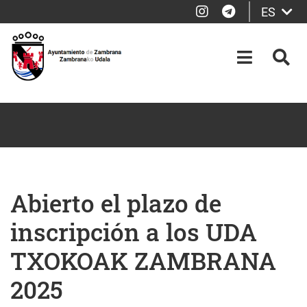
Instagram
Telegram
ES
Saltar al contenido principal
OPEN-M
BUS
Abierto el plazo de
inscripción a los UDA
TXOKOAK ZAMBRANA
2025