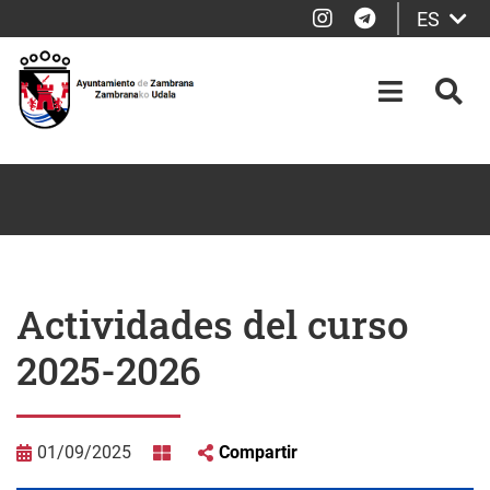
Instagram
Telegram
ES
Saltar al contenido principal
OPEN-M
BUS
Actividades del curso
2025-2026
01/09/2025
Compartir