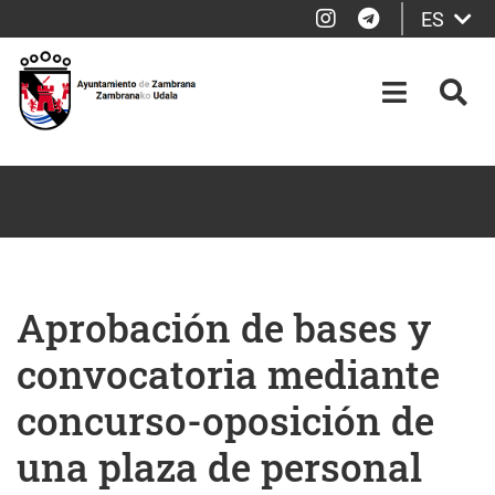
Instagram
Telegram
ES
Saltar al contenido principal
OPEN-M
BUS
Aprobación de bases y
convocatoria mediante
concurso-oposición de
una plaza de personal