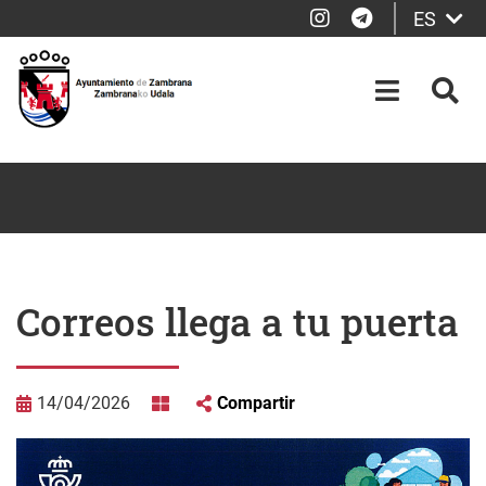
Instagram
Telegram
ES
Saltar al contenido principal
OPEN-M
BUS
Correos llega a tu puerta
14/04/2026
Compartir