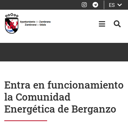
Instagram
Telegram
ES
Saltar al contenido principal
OPEN-M
BUS
Entra en funcionamiento
la Comunidad
Energética de Berganzo