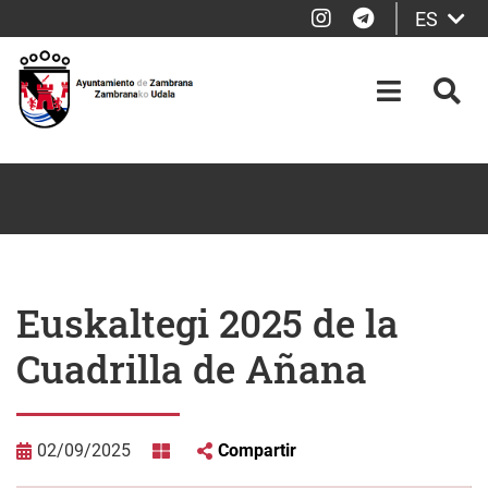
Instagram
Telegram
ES
Saltar al contenido principal
OPEN-M
BUS
Euskaltegi 2025 de la
Cuadrilla de Añana
02/09/2025
Compartir