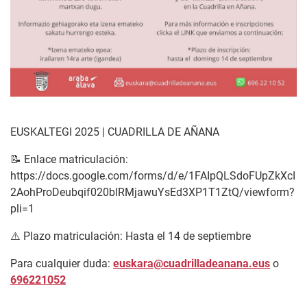
EUSKALTEGI 2025 | CUADRILLA DE AÑANA
📝 Enlace matriculación:
https://docs.google.com/forms/d/e/1FAIpQLSdoFUpZkXcI
2AohProDeubqif020blRMjawuYsEd3XP1T1ZtQ/viewform?
pli=1
⚠️ Plazo matriculación: Hasta el 14 de septiembre
Para cualquier duda:
euskara@cuadrilladeanana.eus
o
696221052