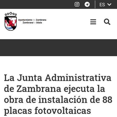
Instagram
Telegram
ES
Saltar al contenido principal
OPEN-M
BUS
La Junta Administrativa
de Zambrana ejecuta la
obra de instalación de 88
placas fotovoltaicas