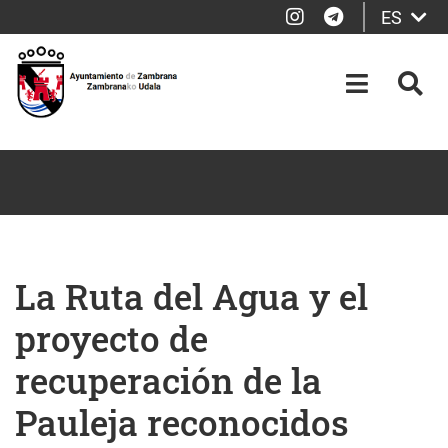
Instagram
Telegram
ES
Saltar al contenido principal
OPEN-M
BUS
La Ruta del Agua y el
proyecto de
recuperación de la
Pauleja reconocidos