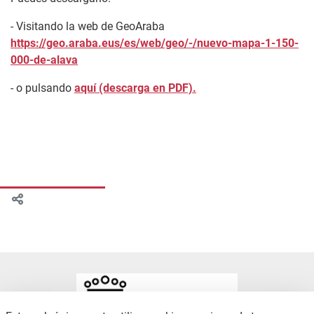
- Visitando la web de GeoAraba
https://geo.araba.eus/es/web/geo/-/nuevo-mapa-1-150-
000-de-alava
- o pulsando
aquí (descarga en PDF).