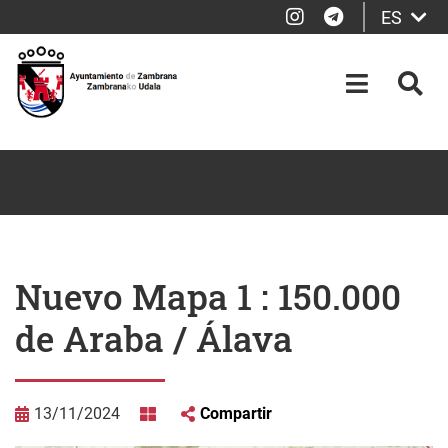
Instagram
Telegram
ES
Saltar al contenido principal
OPEN-M
BUS
Nuevo Mapa 1 : 150.000
de Araba / Álava
13/11/2024
Compartir