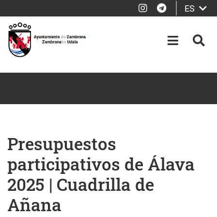
Instagram
Telegram
ES
Saltar al contenido principal
OPEN-M
BUS
Presupuestos
participativos de Álava
2025 | Cuadrilla de
Añana