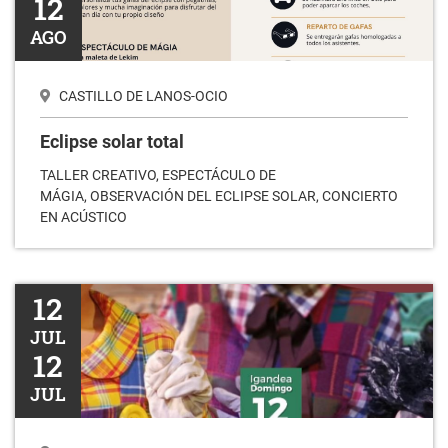
12
AGO
CASTILLO DE LANOS-OCIO
Eclipse solar total
TALLER CREATIVO, ESPECTÁCULO DE
MÁGIA, OBSERVACIÓN DEL ECLIPSE SOLAR, CONCIERTO
EN ACÚSTICO
I. Kultur Eguna
12
JUL
12
JUL