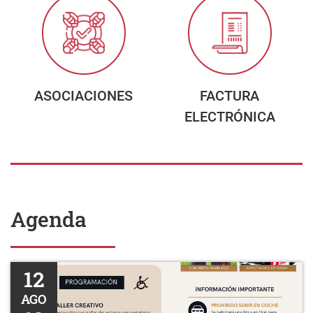
ASOCIACIONES
FACTURA
ELECTRÓNICA
Agenda
Eclipse solar total
12
AGO