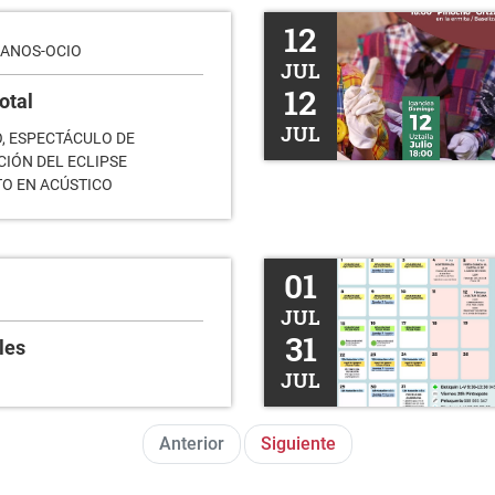
I. Kultur Eguna
12
LANOS-OCIO
JUL
12
otal
JUL
O, ESPECTÁCULO DE
CIÓN DEL ECLIPSE
TO EN ACÚSTICO
Agenda julio 2026
01
JUL
31
les
JUL
Anterior
Siguiente