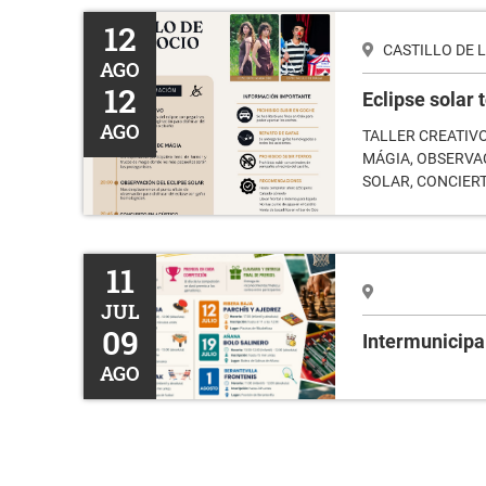
Eclipse solar total
12
CASTILLO DE 
AGO
12
Eclipse solar t
AGO
TALLER CREATIV
MÁGIA, OBSERVA
SOLAR, CONCIER
Intermunicipales
11
JUL
09
Intermunicipa
AGO