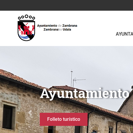
Saltar al contenido principal
AYUNT
Slider Home Ayuntamien
Berganzo
Anterior
Ruta del Agua