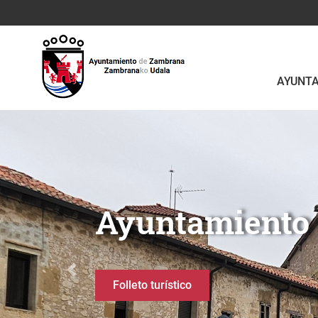
Saltar al contenido principal
AYUNT
Slider Home Ayuntamien
Berganzo
Anterior
Ruta del Agua