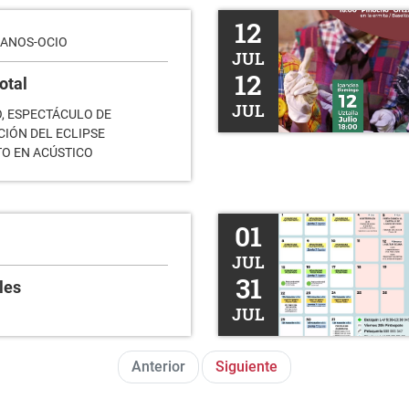
I. Kultur Eguna
12
LANOS-OCIO
JUL
12
otal
JUL
O, ESPECTÁCULO DE
CIÓN DEL ECLIPSE
TO EN ACÚSTICO
Agenda julio 2026
01
JUL
31
les
JUL
Anterior
Siguiente