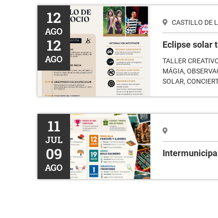
Eclipse solar total
12
CASTILLO DE 
AGO
12
Eclipse solar t
AGO
TALLER CREATIV
MÁGIA, OBSERVA
SOLAR, CONCIER
Intermunicipales
11
JUL
09
Intermunicipa
AGO