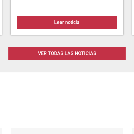
de uso de material pirotécnico
Presupuestos participati
Leer noticia
VER TODAS LAS NOTICIAS
Perfil del contratante
Pa