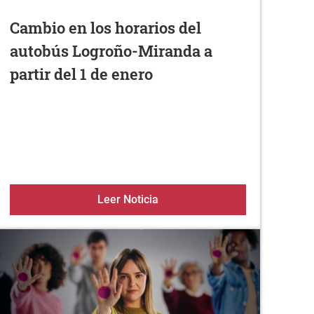
Cambio en los horarios del
autobús Logroño-Miranda a
partir del 1 de enero
imeneas en los pueblos del Ayuntamiento de Zambrana (Com
Cambio en los horarios del aut
Leer Noticia