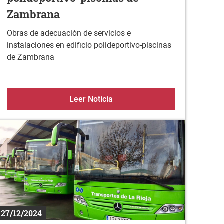
Zambrana
Obras de adecuación de servicios e
instalaciones en edificio polideportivo-piscinas
de Zambrana
Cita para las personas preinscritas
EREIN 2023 Edificio polidepor
Leer Noticia
27/12/2024