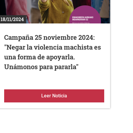
18/11/2024
Campaña 25 noviembre 2024:
"Negar la violencia machista es
una forma de apoyarla.
Unámonos para pararla"
l Bar de las Piscinas de Zambrana
Campaña 25 noviembre 2024: "N
Leer Noticia