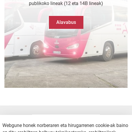
publikoko lineak (12 eta 14B lineak)
Alavabus
Webgune honek norberaren eta hirugarrenen cookie-ak baino