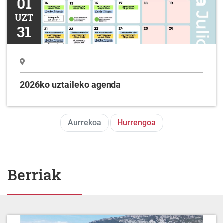
01
UZT
31
2026ko uztaileko agenda
Aurrekoa
Hurrengoa
Berriak