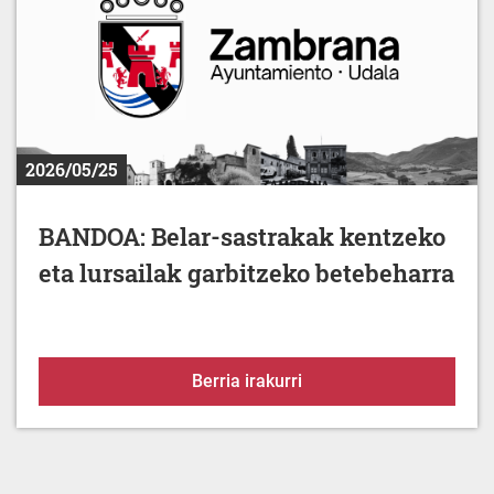
2026/05/25
BANDOA: Belar-sastrakak kentzeko
eta lursailak garbitzeko betebeharra
BANDOA: Belar-sastrakak
Berria irakurri