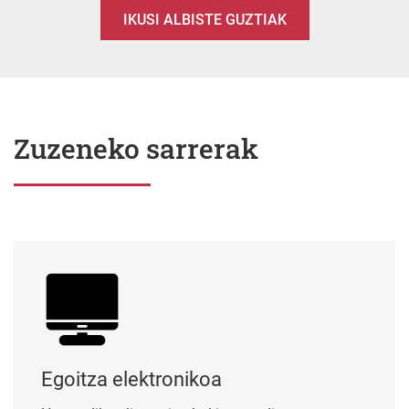
IKUSI ALBISTE GUZTIAK
Zuzeneko sarrerak
Egoitza elektronikoa
Egoitza elektronikoa