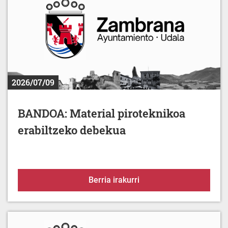
2026/07/09
BANDOA: Material piroteknikoa
erabiltzeko debekua
BANDOA: Material pirot
Berria irakurri