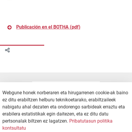
Publicación en el BOTHA (pdf)
Webgune honek norberaren eta hirugarrenen cookie-ak baino
ez ditu erabiltzen helburu teknikoetarako, erabiltzaileek
nabigatu ahal dezaten eta ondorengo sarbideak erraztu eta
erabilera estatistikak egin daitezen, eta ez ditu datu
pertsonalak biltzen ez lagatzen.
Pribatutasun politika
KONTAKTUA
PRIBATUTASUN POLITIKA
kontsultatu