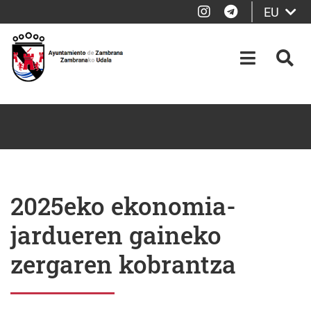
Instagram
Telegram
EU
Eduki nagusira joan
OPEN-M
BIL
2025eko ekonomia-
jardueren gaineko
zergaren kobrantza