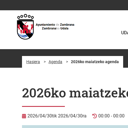
Eduki nagusira joan
UD
Hasiera
>
Agenda
>
2026ko maiatzeko agenda
2026ko maiatzek
2026/04/30tik 2026/04/30ra
00:00 - 00:00