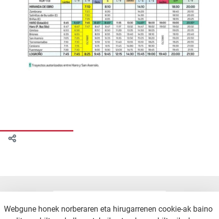
Webgune honek norberaren eta hirugarrenen cookie-ak baino