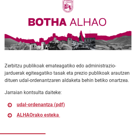
Zerbitzu publikoak emateagatiko edo administrazio-
jarduerak egiteagatiko tasak eta prezio publikoak arautzen
dituen udal-ordenantzaren aldaketa behin betiko onartzea.
Jarraian kontsulta daiteke:
udal-ordenantza
(pdf)
ALHAOrako esteka