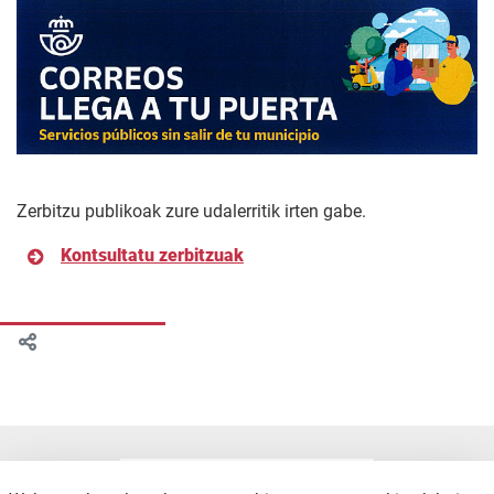
Zerbitzu publikoak zure udalerritik irten gabe.
Kontsultatu zerbitzuak