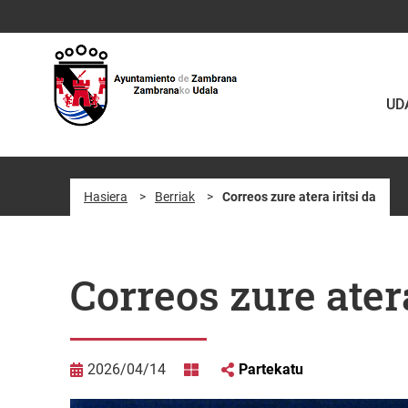
Eduki nagusira joan
UD
Hasiera
>
Berriak
>
Correos zure atera iritsi da
Correos zure atera
2026/04/14
Partekatu