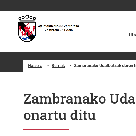
Eduki nagusira joan
UD
Hasiera
>
Berriak
>
Zambranako Udalbatzak obren liz
Zambranako Udalb
onartu ditu