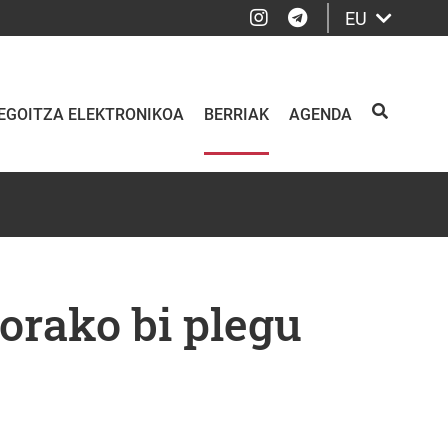
Instagram
Telegram
EU
EGOITZA ELEKTRONIKOA
BERRIAK
AGENDA
BILATU
orako bi plegu