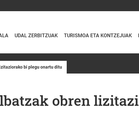
ALA
UDAL ZERBITZUAK
TURISMOA ETA KONTZEJUAK
itaziorako bi plegu onartu ditu
atzak obren lizitazi