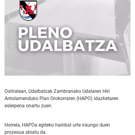
Ostiralean, Udalbatzak Zambranako Udalaren Hiri
Antolamenduko Plan Orokorraren (HAPO) idazketaren
esleipena onartu zuen.
Horrela, HAPOa egiteko hainbat urte iraungo duen
prozesua abiatu da.