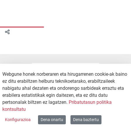
Webgune honek norberaren eta hirugarrenen cookie-ak baino
ez ditu erabiltzen helburu teknikoetarako, erabiltzaileek
nabigatu ahal dezaten eta ondorengo sarbideak erraztu eta
erabilera estatistikak egin daitezen, eta ez ditu datu
pertsonalak biltzen ez lagatzen.
Pribatutasun politika
KONTAKTUA
PRIBATUTASUN POLITIKA
kontsultatu
WEB MAPA
Konfigurazioa
Dena onartu
Dena baztertu
Copyright © 2026 / Excmo. zambrana | Todos los derechos reservados.