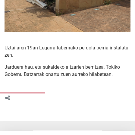
Uztailaren 19an Legarra tabernako pergola berria instalatu
zen.
Jarduera hau, eta sukaldeko altzarien berritzea, Tokiko
Gobernu Batzarrak onartu zuen aurreko hilabetean.