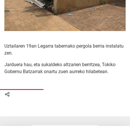
Uztailaren 19an Legarra tabernako pergola berria instalatu
zen.
Jarduera hau, eta sukaldeko altzarien berritzea, Tokiko
Gobernu Batzarrak onartu zuen aurreko hilabetean.