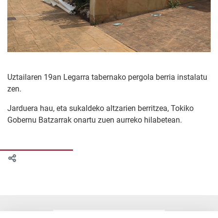
Uztailaren 19an Legarra tabernako pergola berria instalatu
zen.
Jarduera hau, eta sukaldeko altzarien berritzea, Tokiko
Gobernu Batzarrak onartu zuen aurreko hilabetean.