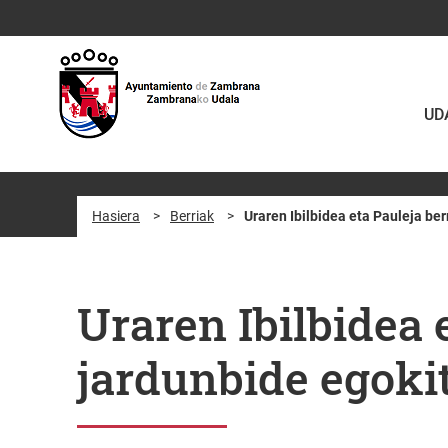
Eduki nagusira joan
UD
Hasiera
>
Berriak
>
Uraren Ibilbidea eta Pauleja be
Uraren Ibilbidea 
jardunbide egoki