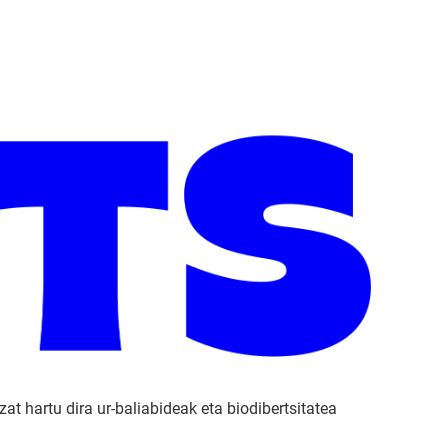
t hartu dira ur-baliabideak eta biodibertsitatea