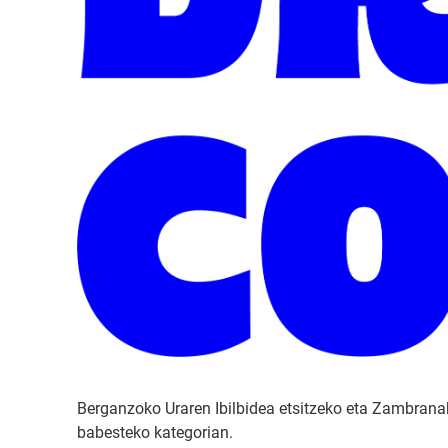
Berganzoko Uraren Ibilbidea etsitzeko eta Zambranak
babesteko kategorian.