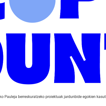
o Pauleja berreskuratzeko proiektuak jardunbide egokien kasutza