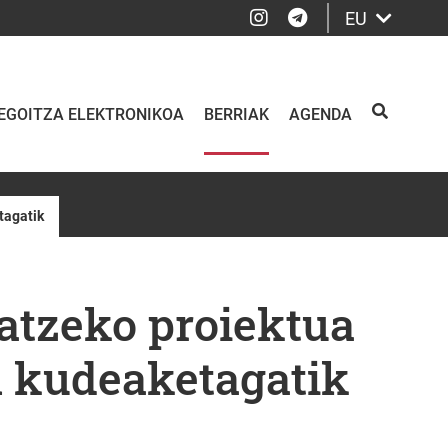
Instagram
Telegram
EU
EGOITZA ELEKTRONIKOA
BERRIAK
AGENDA
BILATU
tagatik
ratzeko proiektua
n kudeaketagatik