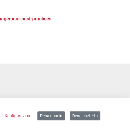
anagement-best-practices
Konfigurazioa
Dena onartu
Dena baztertu