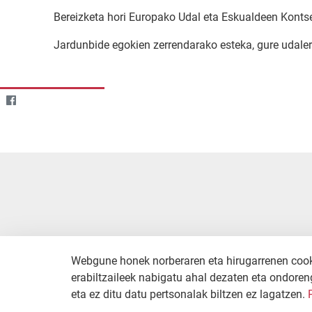
Bereizketa hori Europako Udal eta Eskualdeen Kontse
Jardunbide egokien zerrendarako esteka, gure udaler
Webgune honek norberaren eta hirugarrenen cookie
erabiltzaileek nabigatu ahal dezaten eta ondoreng
eta ez ditu datu pertsonalak biltzen ez lagatzen.