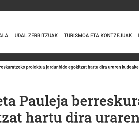
ALA
UDAL ZERBITZUAK
TURISMOA ETA KONTZEJUAK
rreskuratzeko proiektua jardunbide egokitzat hartu dira uraren kudeake
eta Pauleja berresku
tzat hartu dira urare