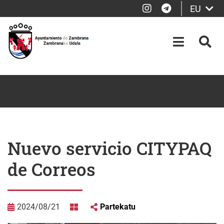
Instagram
Telegram
EU
Eduki nagusira joan
OPEN-M
BIL
Nuevo servicio CITYPAQ
de Correos
2024/08/21
Partekatu