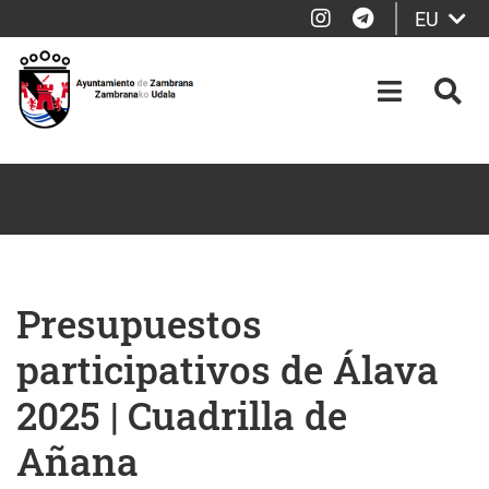
Instagram
Telegram
EU
Eduki nagusira joan
OPEN-M
BIL
Presupuestos
participativos de Álava
2025 | Cuadrilla de
Añana