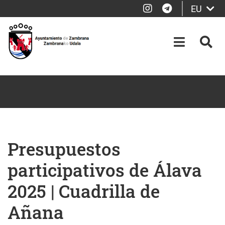
Instagram
Telegram
EU
Eduki nagusira joan
OPEN-M
BIL
Presupuestos
participativos de Álava
2025 | Cuadrilla de
Añana