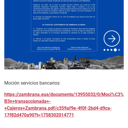
Moción servicios bancarios:
https://zambrana.eus/documents/13955032/0/Moci%C3%
B3n+transaccionada+-
+Cajeros+Zambrana.pdf/c359af9e-4f0f-2bd4-d9ca-
17f82d470a90?t=1758302014771