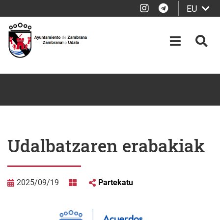
Instagram
Telegram
EU
Eduki nagusira joan
OPEN-M
BIL
Udalbatzaren erabakiak
2025/09/19
Partekatu