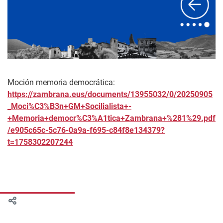
Moción memoria democrática:
https://zambrana.eus/documents/13955032/0/20250905
_Moci%C3%B3n+GM+Socilialista+-
+Memoria+democr%C3%A1tica+Zambrana+%281%29.pdf
/e905c65c-5c76-0a9a-f695-c84f8e134379?
t=1758302207244