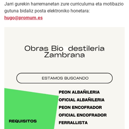
Jarri gurekin harremanetan zure curriculuma eta motibazio
gutuna bidaliz posta elektroniko honetara:
hugo@promum.es