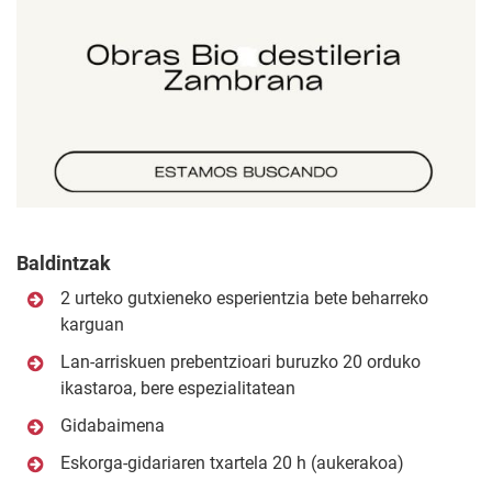
Baldintzak
2 urteko gutxieneko esperientzia bete beharreko
karguan
Lan-arriskuen prebentzioari buruzko 20 orduko
ikastaroa, bere espezialitatean
Gidabaimena
Eskorga-gidariaren txartela 20 h (aukerakoa)