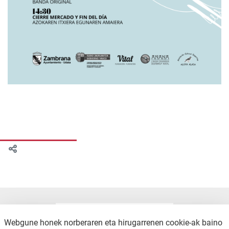
Webgune honek norberaren eta hirugarrenen cookie-ak baino