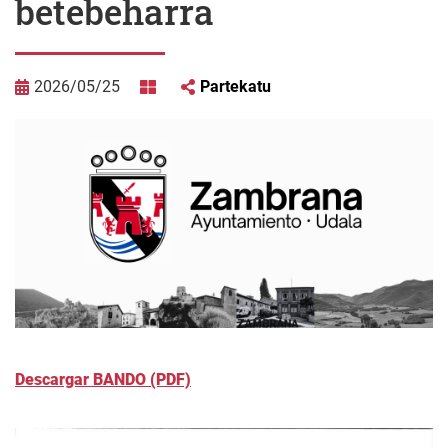
betebeharra
2026/05/25
Partekatu
Descargar BANDO (PDF)