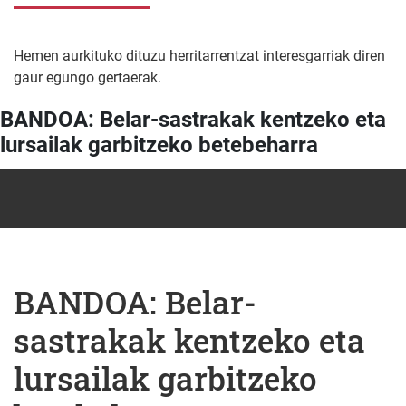
Hemen aurkituko dituzu herritarrentzat interesgarriak diren
gaur egungo gertaerak.
BANDOA: Belar-sastrakak kentzeko eta
lursailak garbitzeko betebeharra
BANDOA: Belar-
sastrakak kentzeko eta
lursailak garbitzeko