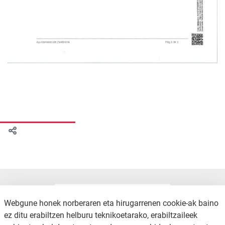
Webgune honek norberaren eta hirugarrenen cookie-ak baino
ez ditu erabiltzen helburu teknikoetarako, erabiltzaileek