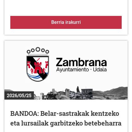
BANDOA: Material pirot
Berria irakurri
2026/05/25
BANDOA: Belar-sastrakak kentzeko
eta lursailak garbitzeko betebeharra