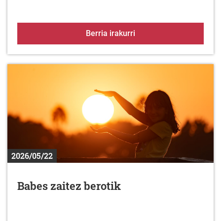
BANDOA: Belar-sastrakak
Berria irakurri
2026/05/22
Babes zaitez berotik