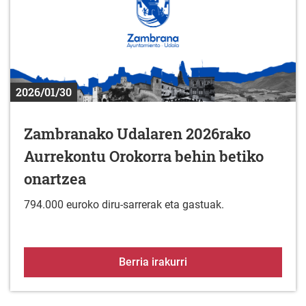
2026/01/30
Zambranako Udalaren 2026rako
Aurrekontu Orokorra behin betiko
onartzea
794.000 euroko diru-sarrerak eta gastuak.
Zambranako Udalaren 20
Berria irakurri