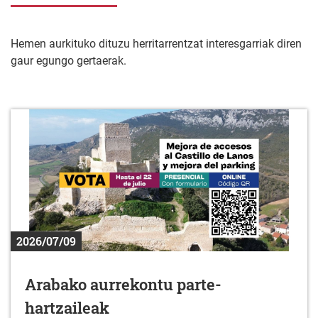
Hemen aurkituko dituzu herritarrentzat interesgarriak diren
gaur egungo gertaerak.
2026/07/09
Arabako aurrekontu parte-
hartzaileak