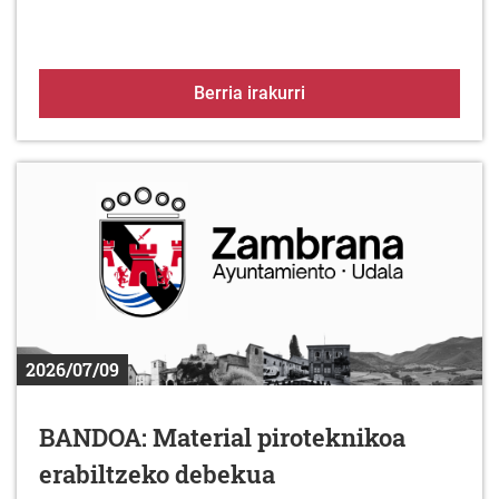
Arabako aurrekontu part
Berria irakurri
2026/07/09
BANDOA: Material piroteknikoa
erabiltzeko debekua