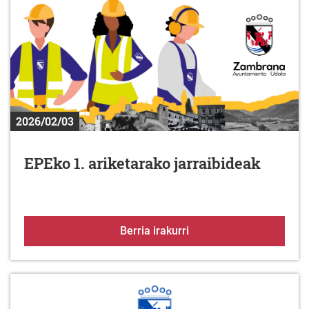
2026/02/03
EPEko 1. ariketarako jarraibideak
EPEko 1. ariketarako jar
Berria irakurri