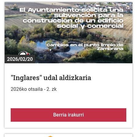
2026/02/20
"Inglares" udal aldizkaria
2026ko otsaila - 2. zk
"Inglares" udal aldizkari
Berria irakurri