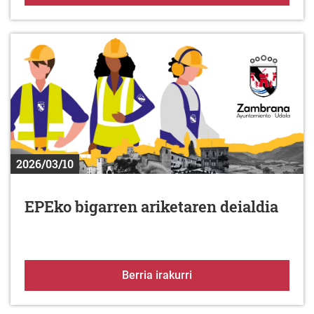
2026/03/10
EPEko bigarren ariketaren deialdia
EPEko bigarren ariketar
Berria irakurri