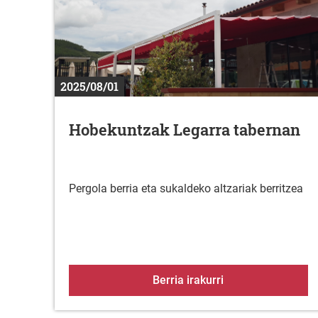
2025/08/01
Hobekuntzak Legarra tabernan
Pergola berria eta sukaldeko altzariak berritzea
Hobekuntzak Lega
Berria irakurri