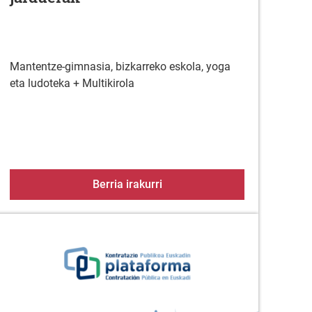
Mantentze-gimnasia, bizkarreko eskola, yoga
eta ludoteka + Multikirola
ako eskabideak aurkezteko epea zabalik
25 Euskaltegia
2025-2026 ikasturteko jardue
Berria irakurri