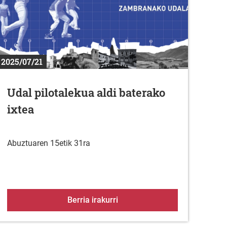
2025/07/21
Udal pilotalekua aldi baterako
ixtea
Abuztuaren 15etik 31ra
an-kontratuko langileen plaza bat lehiaketa-oposizio bidez deit
Udal pilotalekua aldi baterako
Berria irakurri