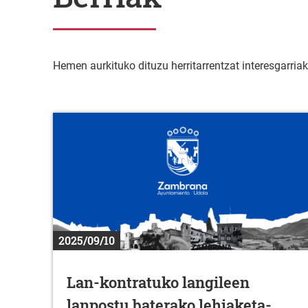
Hemen aurkituko dituzu herritarrentzat interesgarria
2025/09/10
Lan-kontratuko langileen
lanpostu baterako lehiaketa-