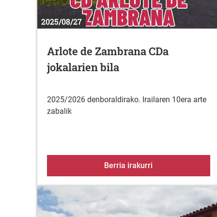
2025/08/27
Arlote de Zambrana CDa
jokalarien bila
2025/2026 denboraldirako. Irailaren 10era arte
zabalik
Arlote de Zambran
Berria irakurri