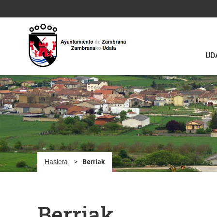
Eduki nagusira joan
UD
Hasiera
>
Berriak
Berriak