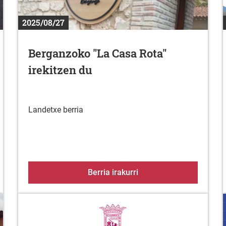
2025/08/27
Berganzoko "La Casa Rota"
irekitzen du
Landetxe berria
a CDa jokalarien bila
Berganzoko "La Casa Rot
Berria irakurri