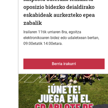
oposizio bidezko deialdirako
eskabideak aurkezteko epea
zabalik
Irailaren 11tik urriaren 8ra, egoitza
elektronikoaren bidez edo udaletxean bertan,
09:00etatik 14:00etara.
Lan-kontratuko lan
Berria irakurri