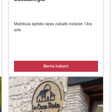
Matrikula egiteko epea zabalik irailaren 14ra
arte
gileen lanpostu baterako lehiaketa-oposizio bidezko deialdir
Añanako Kuadrillako 20
Berria irakurri