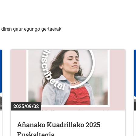
k diren gaur egungo gertaerak.
2025/09/02
Añanako Kuadrillako 2025
Euskaltegia