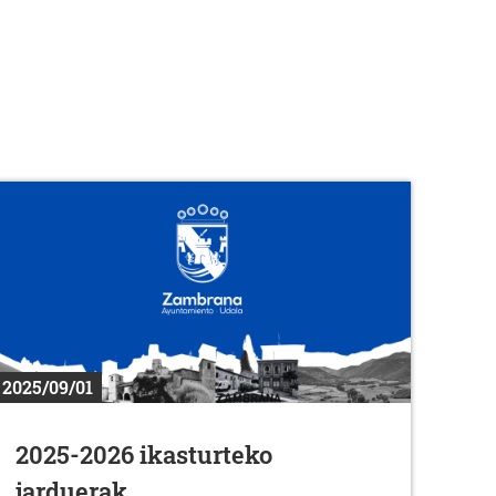
2025/09/01
2025-2026 ikasturteko
jarduerak