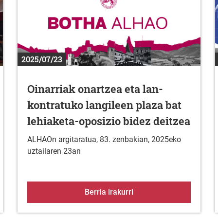
2025/07/23
Oinarriak onartzea eta lan-
kontratuko langileen plaza bat
lehiaketa-oposizio bidez deitzea
ALHAOn argitaratua, 83. zenbakian, 2025eko
uztailaren 23an
rra tabernan
Oinarriak onartzea eta l
Berria irakurri