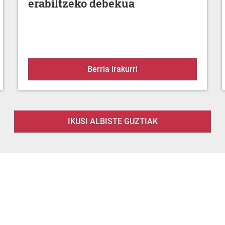
erabiltzeko debekua
u parte-hartzaileak
BANDOA: Material pirot
Berria irakurri
IKUSI ALBISTE GUZTIAK