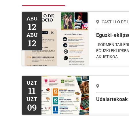
Eguzki-eklipse osoa
ABU
CASTILLO DE 
12
ABU
Eguzki-eklips
12
SORMEN TAILERR
EGUZKI EKLIPSE
AKUSTIKOA
Udalartekoak
UZT
11
UZT
Udalartekoak
09