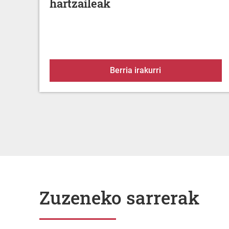
hartzaileak
Arabako aurrekont
Berria irakurri
Zuzeneko sarrerak