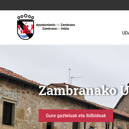
Eduki nagusira joan
UD
Zanbranako Udala
Berganzo
Anterior
Uraren ibilbidea