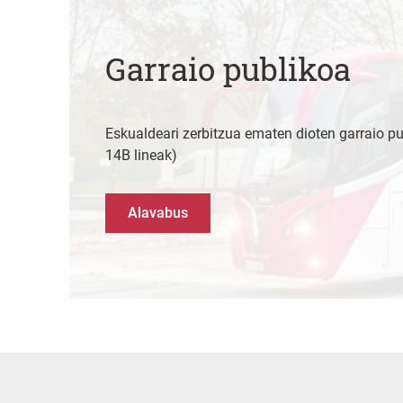
Garraio publikoa
Eskualdeari zerbitzua ematen dioten garraio pu
14B lineak)
Alavabus