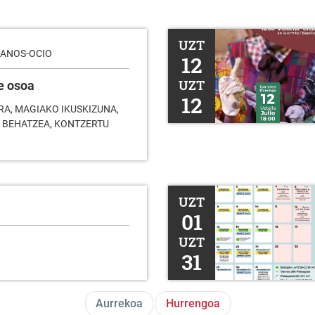
I. Kultur Eguna
UZT
LANOS-OCIO
12
UZT
e osoa
12
A, MAGIAKO IKUSKIZUNA,
A BEHATZEA, KONTZERTU
2026ko uztaileko agenda
UZT
01
UZT
31
Aurrekoa
Hurrengoa