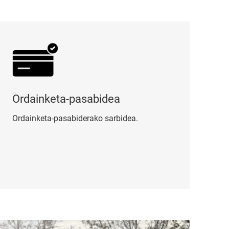
dainketa-pasabidea
Ordainketa-pasabidea
Ordainketa-pasabiderako sarbidea.