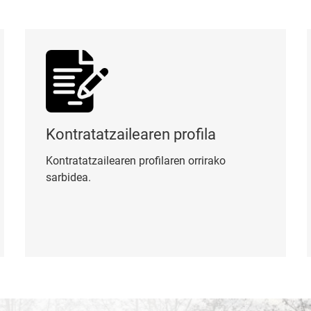
Kontratatzailearen profila
Or
Kontratatzailearen profila
Kontratatzailearen profilaren orrirako
sarbidea.