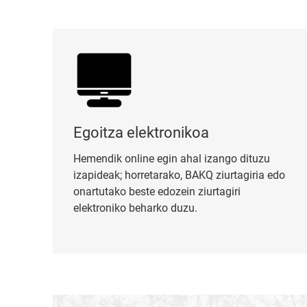
Egoitza elektronikoa
Egoitza elektronikoa
Hemendik online egin ahal izango dituzu
izapideak; horretarako, BAKQ ziurtagiria edo
onartutako beste edozein ziurtagiri
elektroniko beharko duzu.