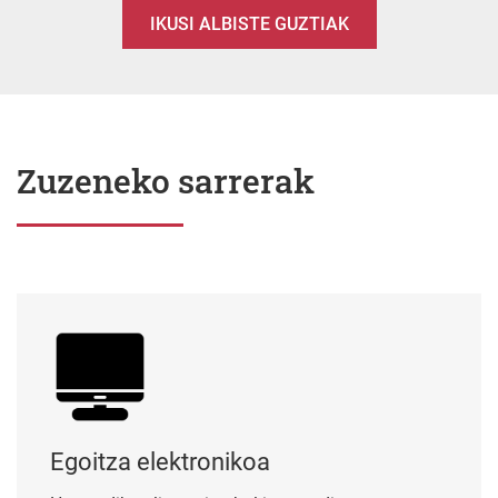
IKUSI ALBISTE GUZTIAK
Zuzeneko sarrerak
Egoitza elektronikoa
Egoitza elektronikoa