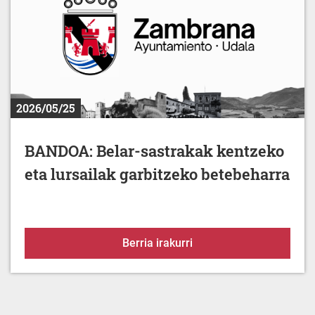
2026/05/25
BANDOA: Belar-sastrakak kentzeko
eta lursailak garbitzeko betebeharra
BANDOA: Belar-sastrakak
Berria irakurri