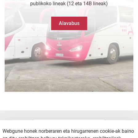
publikoko lineak (12 eta 14B lineak)
Alavabus
Webgune honek norberaren eta hirugarrenen cookie-ak baino