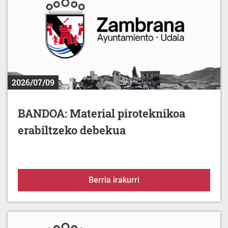
2026/07/09
BANDOA: Material piroteknikoa
erabiltzeko debekua
BANDOA: Material pirot
Berria irakurri