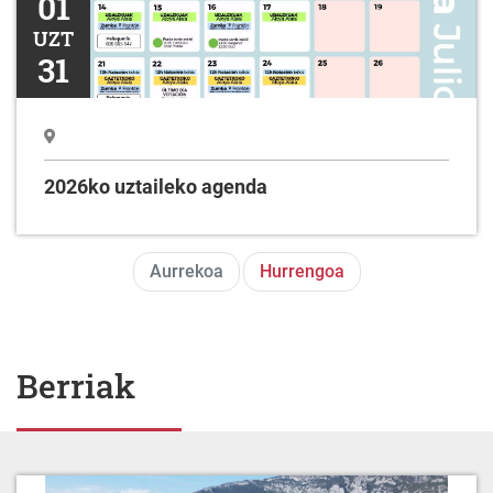
01
UZT
31
2026ko uztaileko agenda
Aurrekoa
Hurrengoa
Berriak