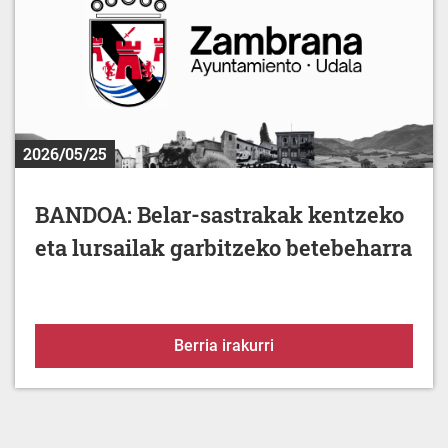
2026/05/25
BANDOA: Belar-sastrakak kentzeko
eta lursailak garbitzeko betebeharra
BANDOA: Belar-sastrakak
Berria irakurri