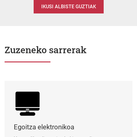
IKUSI ALBISTE GUZTIAK
Zuzeneko sarrerak
Egoitza elektronikoa
Egoitza elektronikoa