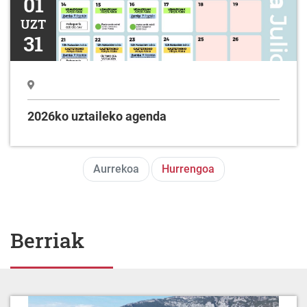
01
UZT
31
2026ko uztaileko agenda
Aurrekoa
Hurrengoa
Berriak