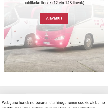
publikoko lineak (12 eta 14B lineak)
Alavabus
Webgune honek norberaren eta hirugarrenen cookie-ak baino