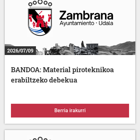
2026/07/09
BANDOA: Material piroteknikoa
erabiltzeko debekua
BANDOA: Material pirot
Berria irakurri