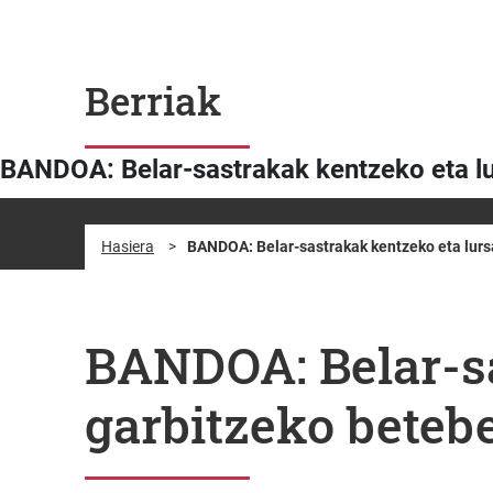
Berriak
BANDOA: Belar-sastrakak kentzeko eta lu
Hasiera
>
BANDOA: Belar-sastrakak kentzeko eta lurs
BANDOA: Belar-sa
garbitzeko beteb