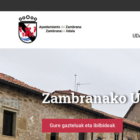
Eduki nagusira joan
UD
Zanbranako Udala
Berganzo
Anterior
Uraren ibilbidea