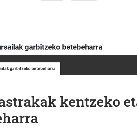
rsailak garbitzeko betebeharra
ailak garbitzeko betebeharra
strakak kentzeko eta
eharra