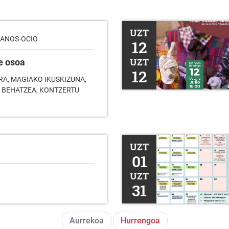
I. Kultur Eguna
UZT
LANOS-OCIO
12
UZT
e osoa
12
A, MAGIAKO IKUSKIZUNA,
A BEHATZEA, KONTZERTU
2026ko uztaileko agenda
UZT
01
UZT
31
Aurrekoa
Hurrengoa