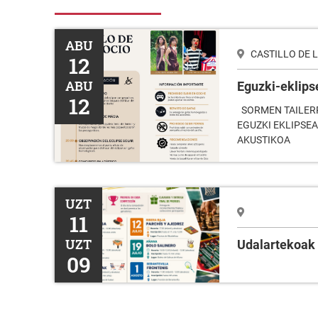
Eguzki-eklipse osoa
ABU
CASTILLO DE 
12
ABU
Eguzki-eklips
12
SORMEN TAILERR
EGUZKI EKLIPSE
AKUSTIKOA
Udalartekoak
UZT
11
UZT
Udalartekoak
09