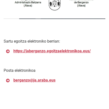
Sartu egoitza elektroniko berrian:
https://jaberganzo.egoitzaelektronikoa.eus/
Posta elektronikoa
berganzo@ja.araba.eus