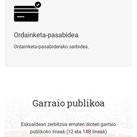
Ordainketa-pasabidea
Ordainketa-pasabiderako sarbidea.
Garraio publikoa
Eskualdeari zerbitzua ematen dioten garraio
publikoko lineak (12 eta 14B lineak)