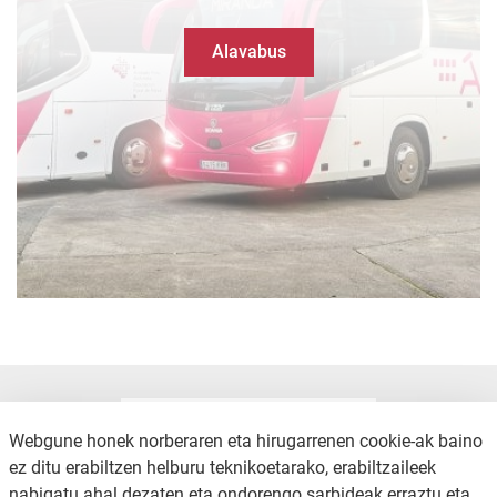
Alavabus
Webgune honek norberaren eta hirugarrenen cookie-ak baino
ez ditu erabiltzen helburu teknikoetarako, erabiltzaileek
nabigatu ahal dezaten eta ondorengo sarbideak erraztu eta