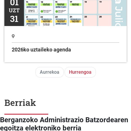
01
UZT
31
2026ko uztaileko agenda
Aurrekoa
Hurrengoa
Berriak
Berganzoko Administrazio Batzordearen
egoitza elektroniko berria