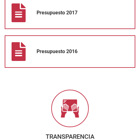
Presupuesto 2017
Presupuesto 2016
Presupuesto 2016
TRANSPARENCIA